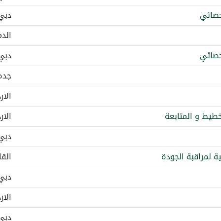
دبي
الدم
دبي
جده
الار
خطيط و المتابعة
الار
دبي
ة لمراقبة الجودة
القا
دبي
الار
دبي