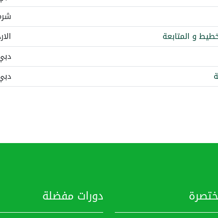
شرم
خطيط و المتابعة
الار
دبي
ة
دبي
ختصرة
دورات مفضلة