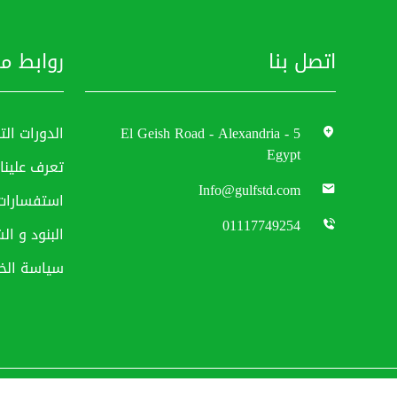
اتصل بنا
روابط م
5 El Geish Road - Alexandria -
الدورات الت
Egypt
تعرف علينا
Info@gulfstd.com
استفسارات
01117749254
البنود و ا
سياسة الخ